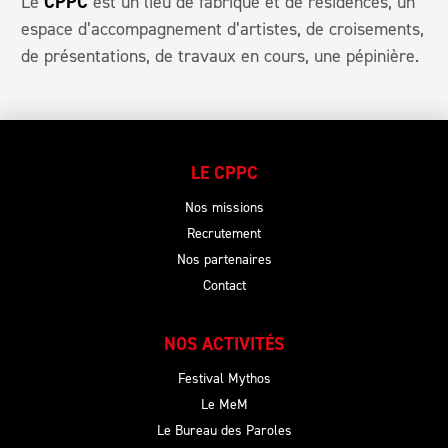
Le
CPPC
est un lieu de fabrique et de résidences, un
espace d’accompagnement d’artistes, de croisements,
de présentations, de travaux en cours, une pépinière.
LE CPPC
Nos missions
Recrutement
Nos partenaires
Contact
NOS ACTIVITÉS
Festival Mythos
Le MeM
Le Bureau des Paroles